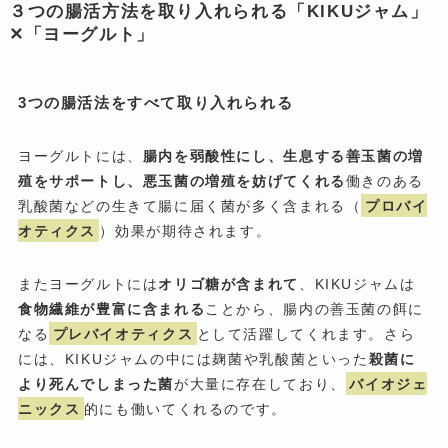
３つの腸活方法を取り入れられる「KIKUジャム」
✕「ヨーグルト」
3つの腸活法をすべて取り入れられる
ヨーグルトには、
腸内を弱酸性にし、生息する善玉菌の増
殖をサポートし、悪玉菌の増殖を妨げてくれる
働きのある
乳酸菌などの生きて腸に届く菌が多く含まれる（
プロバイ
オティクス
）効果が期待されます。
またヨーグルトには
オリゴ糖が含まれて
、KIKUジャムは
食物繊維が豊富に含まれる
ことから、腸内の善玉菌の餌に
なる
プレバイオティクス
として活躍してくれます。さら
には、KIKUジャムの中には麹菌や乳酸菌といった
殺菌に
より死んでしまった菌
が大量に存在しており、
バイオジェ
ニックス
的にも働いてくれるのです。