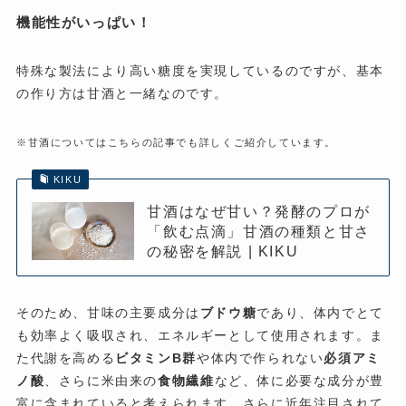
機能性がいっぱい！
特殊な製法により高い糖度を実現しているのですが、基本
の作り方は甘酒と一緒なのです。
※甘酒についてはこちらの記事でも詳しくご紹介しています。
KIKU
甘酒はなぜ甘い？発酵のプロが
「飲む点滴」甘酒の種類と甘さ
の秘密を解説 | KIKU
そのため、甘味の主要成分は
ブドウ糖
であり、体内でとて
も効率よく吸収され、エネルギーとして使用されます。ま
た代謝を高める
ビタミンB群
や体内で作られない
必須アミ
ノ酸
、さらに米由来の
食物繊維
など、体に必要な成分が豊
富に含まれていると考えられます。さらに近年注目されて