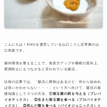
こんにちは！KIKUを運営している山口こうじ店専務の山
口和真です。
腸内環境を整えることで、免疫力アップや睡眠の質向上、
肥満防止にもつながると言われている腸活。
以前の記事では、「腸活に興味はあるけど、何から始めれ
ば良いかわからない・・・」という方へ向けて、腸活の基
礎知識として３つの方法、
①善玉菌の餌を与える（プレバ
イオティクス）
、
②生きた善玉菌を食べる（プロバイオテ
ィクス）
、
③死んだ菌を食べる（バイオジェニックス）
を