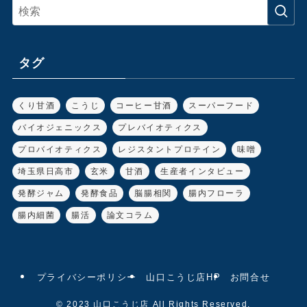
タグ
くり甘酒
こうじ
コーヒー甘酒
スーパーフード
バイオジェニックス
プレバイオティクス
プロバイオティクス
レジスタントプロテイン
味噌
埼玉県日高市
玄米
甘酒
生産者インタビュー
発酵ジャム
発酵食品
脳腸相関
腸内フローラ
腸内細菌
腸活
論文コラム
プライバシーポリシー
山口こうじ店HP
お問合せ
©
2023 山口こうじ店 All Rights Reserved.