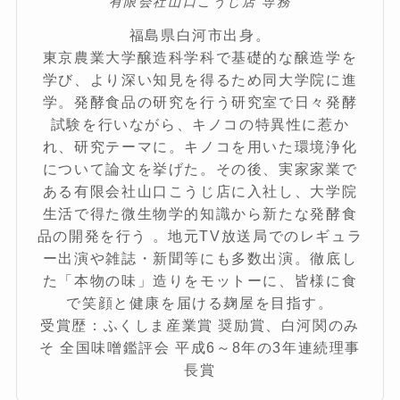
有限会社山口こうじ店 専務
福島県白河市出身。
東京農業大学醸造科学科で基礎的な醸造学を
学び、より深い知見を得るため同大学院に進
学。発酵食品の研究を行う研究室で日々発酵
試験を行いながら、キノコの特異性に惹か
れ、研究テーマに。キノコを用いた環境浄化
について論文を挙げた。その後、実家家業で
ある有限会社山口こうじ店に入社し、大学院
生活で得た微生物学的知識から新たな発酵食
品の開発を行う 。地元TV放送局でのレギュラ
ー出演や雑誌・新聞等にも多数出演。徹底し
た「本物の味」造りをモットーに、皆様に食
で笑顔と健康を届ける麹屋を目指す。
受賞歴：ふくしま産業賞 奨励賞、白河関のみ
そ 全国味噌鑑評会 平成6～8年の3年連続理事
長賞